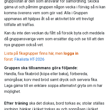
grupplistan är den som ansvarar för samordning. Skicka
gärna ut och påminn gruppen någon vecka i förväg så ni kan
komma överens vem som gör vad. Alla i Gruppen
uppmanas att hjälpas åt så er aktivitet blir ett trevligt
tillfälle att träffas.
Kan du inte den veckan du fått så försök byta och meddela
då gruppansvariga vem som ersätter dig och se till att den
nya gruppen också vet.
Lista på fikagrupper finns här, men
logga in
först:
Fikalista HT-2026
Gruppen ska tillsammans göra följande:
Handla, fixa fikabröd (köpa eller baka), förbereda;
smörgåsar, korv med bröd samt dryck och servera fika.
Laga gärna till en enklare soppa alternativt gryta om ni har
möjlighet.
Efter träning
ska det diskas, bord torkas av, stolar ställas
iordning, bänkar i köket torkas av och soppåsen i köket