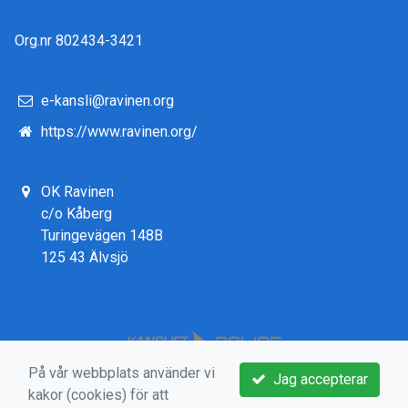
Org.nr 802434-3421
e-kansli@ravinen.org
https://www.ravinen.org/
OK Ravinen
c/o Kåberg
Turingevägen 148B
125 43 Älvsjö
På vår webbplats använder vi
Jag accepterar
kakor (cookies) för att