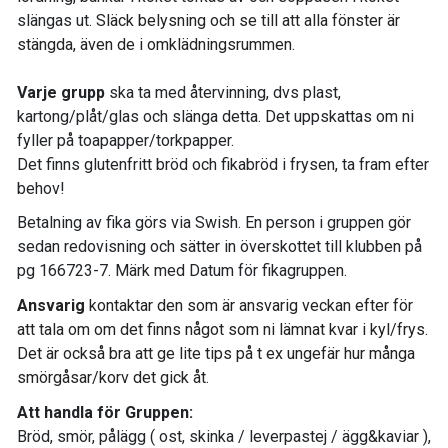
slängas ut.
Släck belysning och se till att alla fönster är
stängda
, även de i omklädningsrummen.
Varje grupp
ska ta med återvinning, dvs plast,
kartong/plåt/glas och slänga detta. Det uppskattas om ni
fyller på toapapper/torkpapper.
Det finns glutenfritt bröd och fikabröd i frysen, ta fram efter
behov!
Betalning av fika görs via Swish. En person i gruppen gör
sedan redovisning och sätter in överskottet till klubben på
pg 166723-7. Märk med Datum för fikagruppen.
Ansvarig
kontaktar den som är ansvarig veckan efter för
att tala om om det finns något som ni lämnat kvar i kyl/frys.
Det är också bra att ge lite tips på t ex ungefär hur många
smörgåsar/korv det gick åt.
Att handla för Gruppen:
Bröd, smör, pålägg ( ost, skinka / leverpastej / ägg&kaviar ),