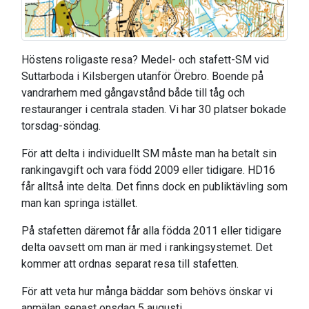
Höstens roligaste resa? Medel- och stafett-SM vid
Suttarboda i Kilsbergen utanför Örebro. Boende på
vandrarhem med gångavstånd både till tåg och
restauranger i centrala staden. Vi har 30 platser bokade
torsdag-söndag.
För att delta i individuellt SM måste man ha betalt sin
rankingavgift och vara född 2009 eller tidigare. HD16
får alltså inte delta. Det finns dock en publiktävling som
man kan springa istället.
På stafetten däremot får alla födda 2011 eller tidigare
delta oavsett om man är med i rankingsystemet. Det
kommer att ordnas separat resa till stafetten.
För att veta hur många bäddar som behövs önskar vi
anmälan senast
onsdag 5 augusti