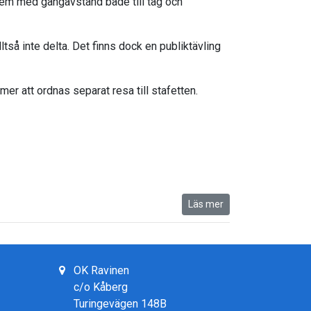
hem med gångavstånd både till tåg och
ltså inte delta. Det finns dock en publiktävling
r att ordnas separat resa till stafetten.
Läs mer
OK Ravinen
c/o Kåberg
Turingevägen 148B