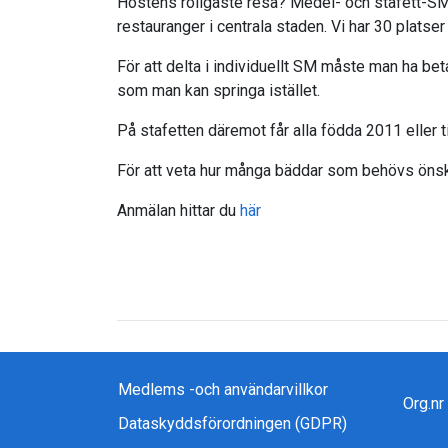
Höstens roligaste resa? Medel- och stafett-SM
restauranger i centrala staden. Vi har 30 plats
För att delta i individuellt SM måste man ha beta
som man kan springa istället.
På stafetten däremot får alla födda 2011 eller 
För att veta hur många bäddar som behövs öns
Anmälan hittar du
här
Medlems -och användarvillkor
Org.n
Dataskyddsförordningen (GDPR)