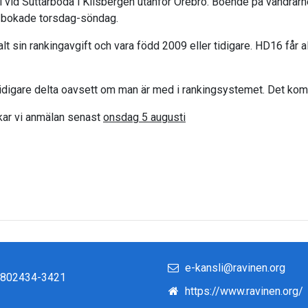
 vid Suttarboda i Kilsbergen utanför Örebro. Boende på vandrar
er bokade torsdag-söndag.
lt sin rankingavgift och vara född 2009 eller tidigare. HD16 får al
tidigare delta oavsett om man är med i rankingsystemet. Det komme
kar vi anmälan senast
onsdag 5 augusti
e-kansli@ravinen.org
r 802434-3421
https://www.ravinen.org/