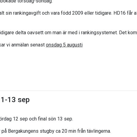
er bokade torsdag-söndag.
lt sin rankingavgift och vara född 2009 eller tidigare. HD16 får al
tidigare delta oavsett om man är med i rankingsystemet. Det komme
kar vi anmälan senast
onsdag 5 augusti
11-13 sep
ördag 12 sep och final sön 13 sep.
r på Bergakungens stugby ca 20 min från tävlingerna.