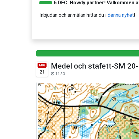
6 DEC.
Howdy partner!
Välkommen att 
Inbjudan och anmälan hittar du i
denna nyhet
!
Medel och stafett-SM 20-
AUG
21
11:30