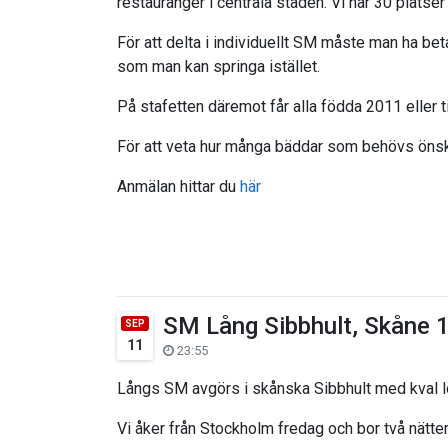
restauranger i centrala staden. Vi har 30 plats
För att delta i individuellt SM måste man ha beta
som man kan springa istället.
På stafetten däremot får alla födda 2011 eller 
För att veta hur många bäddar som behövs öns
Anmälan hittar du
här
SM Lång Sibbhult, Skåne 
SEP
11
23:55
Långs SM avgörs i skånska Sibbhult med kval l
Vi åker från Stockholm fredag och bor två nätte