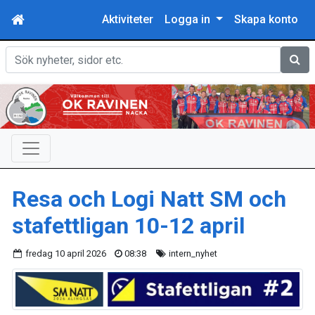
Aktiviteter
Logga in
Skapa konto
Sök
Resa och Logi Natt SM och
stafettligan 10-12 april
fredag 10 april 2026
08:38
intern_nyhet