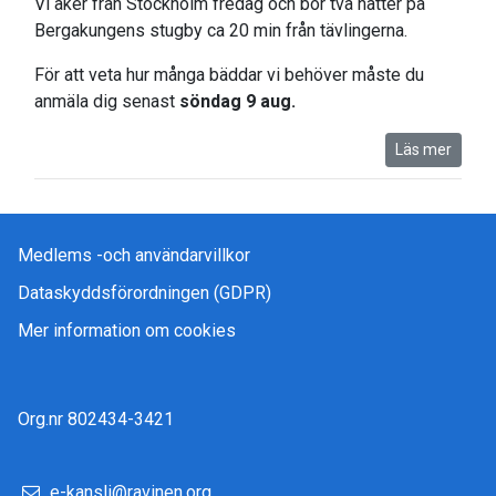
Vi åker från Stockholm fredag och bor två nätter på
Bergakungens stugby ca 20 min från tävlingerna.
För att veta hur många bäddar vi behöver måste du
anmäla dig senast
söndag 9 aug.
Läs mer
Medlems -och användarvillkor
Dataskyddsförordningen (GDPR)
Mer information om cookies
Org.nr 802434-3421
e-kansli@ravinen.org