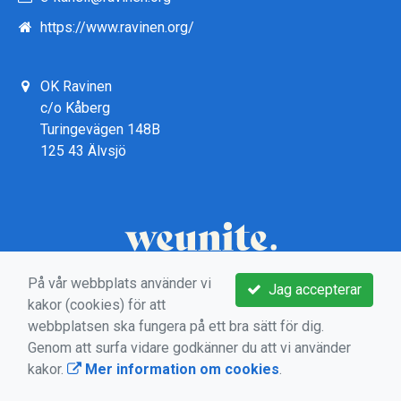
https://www.ravinen.org/
OK Ravinen
c/o Kåberg
Turingevägen 148B
125 43 Älvsjö
På vår webbplats använder vi
Jag accepterar
kakor (cookies) för att
webbplatsen ska fungera på ett bra sätt för dig.
Genom att surfa vidare godkänner du att vi använder
kakor.
Mer information om cookies
.