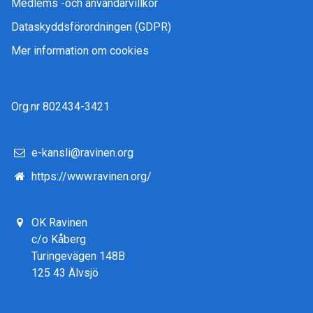
Medlems -och användarvillkor
Dataskyddsförordningen (GDPR)
Mer information om cookies
Org.nr 802434-3421
e-kansli@ravinen.org
https://www.ravinen.org/
OK Ravinen
c/o Kåberg
Turingevägen 148B
125 43 Älvsjö