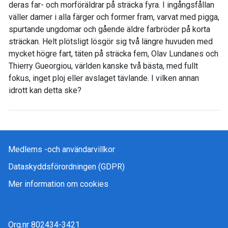
deras far- och morföräldrar på sträcka fyra. I ingångsfållan
väller damer i alla färger och former fram, varvat med pigga,
spurtande ungdomar och gående äldre farbröder på korta
sträckan. Helt plötsligt lösgör sig två längre huvuden med
mycket högre fart, täten på sträcka fem, Olav Lundanes och
Thierry Gueorgiou, världen kanske två bästa, med fullt
fokus, inget ploj eller avslaget tävlande. I vilken annan
idrott kan detta ske?
Medlems -och användarvillkor
Dataskyddsförordningen (GDPR)
Mer information om cookies
Org.nr 802434-3421