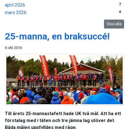
april 2026
7
mars 2026
4
Visa alla
25-manna, en braksuccé!
6 okt 2016
Till årets 25-mannastafett hade UK två mål. Att ha ett
förstalag med i täten och tre jämna lag utöver det.
Båda målen uppfylldes med råge.