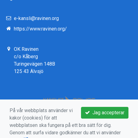
e-kansli@ravinen.org
https://www.ravinen.org/
OK Ravinen
c/o Kåberg
Turingevägen 148B
125 43 Älvsjö
På vår webbplats använder vi
Jag accepterar
kakor (cookies) för att
webbplatsen ska fungera på ett bra sätt för dig.
Genom att surfa vidare godkänner du att vi använder