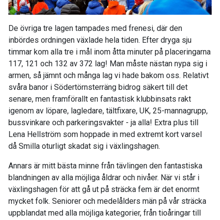
De övriga tre lagen tampades med frenesi, där den
inbördes ordningen växlade hela tiden. Efter dryga sju
timmar kom alla tre i mål inom åtta minuter på placeringarna
117, 121 och 132 av 372 lag! Man måste nästan nypa sig i
armen, så jämnt och många lag vi hade bakom oss. Relativt
svåra banor i Södertörnsterräng bidrog säkert till det
senare, men framförallt en fantastisk klubbinsats rakt
igenom av löpare, lagledare, tältfixare, UK, 25-mannagrupp,
bussvinkare och parkeringsvakter - ja alla! Extra plus till
Lena Hellström som hoppade in med extremt kort varsel
då Smilla oturligt skadat sig i växlingshagen.
Annars är mitt bästa minne från tävlingen den fantastiska
blandningen av alla möjliga åldrar och nivåer. När vi står i
växlingshagen för att gå ut på sträcka fem är det enormt
mycket folk. Seniorer och medelålders män på vår sträcka
uppblandat med alla möjliga kategorier, från tioåringar till