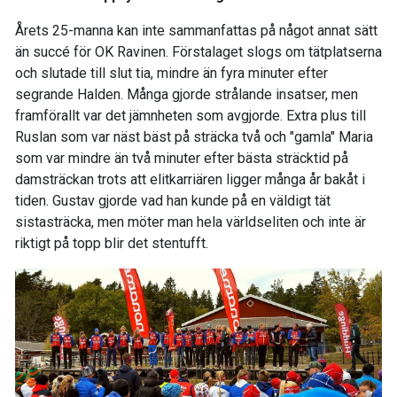
Årets 25-manna kan inte sammanfattas på något annat sätt
än succé för OK Ravinen. Förstalaget slogs om tätplatserna
och slutade till slut tia, mindre än fyra minuter efter
segrande Halden. Många gjorde strålande insatser, men
framförallt var det jämnheten som avgjorde. Extra plus till
Ruslan som var näst bäst på sträcka två och "gamla" Maria
som var mindre än två minuter efter bästa sträcktid på
damsträckan trots att elitkarriären ligger många år bakåt i
tiden. Gustav gjorde vad han kunde på en väldigt tät
sistasträcka, men möter man hela världseliten och inte är
riktigt på topp blir det stentufft.