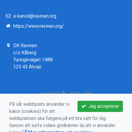
e-kansli@ravinen.org
https://www.ravinen.org/
OK Ravinen
c/o Kåberg
Turingevägen 148B
125 43 Älvsjö
På vår webbplats använder vi
Jag accepterar
kakor (cookies) för att
webbplatsen ska fungera på ett bra sätt för dig.
Genom att surfa vidare godkänner du att vi använder