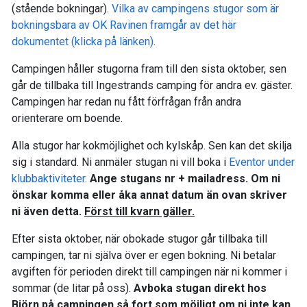
(stående bokningar).
Vilka av campingens stugor som är
bokningsbara av OK Ravinen framgår av det här
dokumentet (klicka på länken)
.
Campingen håller stugorna fram till den sista oktober, sen
går de tillbaka till Ingestrands camping för andra ev. gäster.
Campingen har redan nu fått förfrågan från andra
orienterare om boende.
Alla stugor har kokmöjlighet och kylskåp. Sen kan det skilja
sig i standard. Ni anmäler stugan ni vill boka i
Eventor under
klubbaktiviteter
.
Ange stugans nr + mailadress. Om ni
önskar komma eller åka annat datum än ovan skriver
ni även detta.
Först till kvarn gäller.
Efter sista oktober, när obokade stugor går tillbaka till
campingen, tar ni själva över er egen bokning. Ni betalar
avgiften för perioden direkt till campingen när ni kommer i
sommar (de litar på oss).
Avboka stugan direkt hos
Björn på campingen så fort som möjligt om ni inte kan