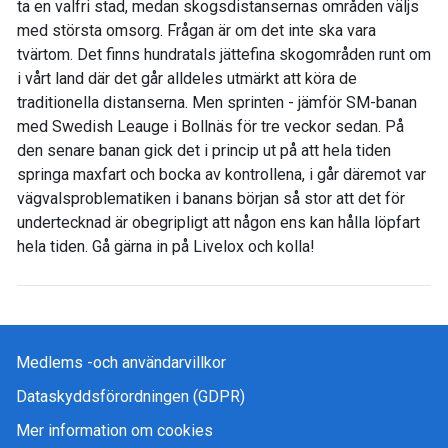
ta en valfri stad, medan skogsdistansernas områden väljs
med största omsorg. Frågan är om det inte ska vara
tvärtom. Det finns hundratals jättefina skogområden runt om
i vårt land där det går alldeles utmärkt att köra de
traditionella distanserna. Men sprinten - jämför SM-banan
med Swedish Leauge i Bollnäs för tre veckor sedan. På
den senare banan gick det i princip ut på att hela tiden
springa maxfart och bocka av kontrollena, i går däremot var
vägvalsproblematiken i banans början så stor att det för
undertecknad är obegripligt att någon ens kan hålla löpfart
hela tiden. Gå gärna in på Livelox och kolla!
Medlems -och användarvillkor
Dataskyddsförordningen (GDPR)
Mer information om cookies