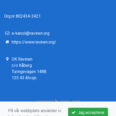
Org.nr 802434-3421
e-kansli@ravinen.org
https://www.ravinen.org/
OK Ravinen
c/o Kåberg
Turingevägen 148B
125 43 Älvsjö
På vår webbplats använder vi
Jag accepterar