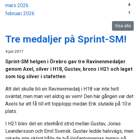
mars 2026
4
februari 2026
1
Visa alla
Tre medaljer på Sprint-SM!
4 jun 2017
Sprint-SM helgen i Örebro gav tre Ravinenmedaljer
genom Axel, silver i H18, Gustav, brons i H21 och laget
som tog silver i stafetten
Att det skulle bli en Ravinenmedalj i H18 var inte helt
oväntat, men man vet aldrig av vem! Den här gången var det
Axels tur att få till ett topplopp medan Erik slutade på 10:e
plats.
I H21 blev det en stenhård strid mellan Gustav, Jonas
Leandersson och Emil Svensk. Gustav ledde halvvägs, men
orkade inte riktigt hålla de två löpfantomernas tempo på