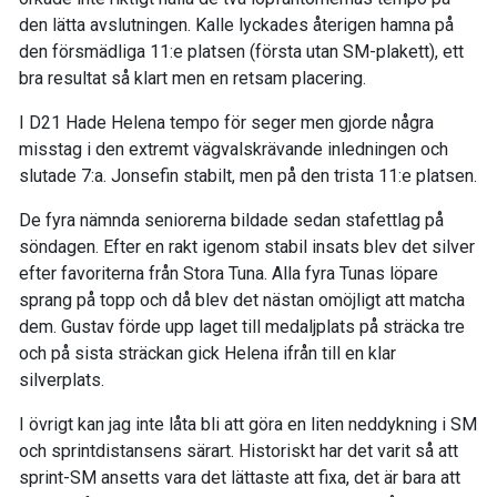
den lätta avslutningen. Kalle lyckades återigen hamna på
den försmädliga 11:e platsen (första utan SM-plakett), ett
bra resultat så klart men en retsam placering.
I D21 Hade Helena tempo för seger men gjorde några
misstag i den extremt vägvalskrävande inledningen och
slutade 7:a. Jonsefin stabilt, men på den trista 11:e platsen.
De fyra nämnda seniorerna bildade sedan stafettlag på
söndagen. Efter en rakt igenom stabil insats blev det silver
efter favoriterna från Stora Tuna. Alla fyra Tunas löpare
sprang på topp och då blev det nästan omöjligt att matcha
dem. Gustav förde upp laget till medaljplats på sträcka tre
och på sista sträckan gick Helena ifrån till en klar
silverplats.
I övrigt kan jag inte låta bli att göra en liten neddykning i SM
och sprintdistansens särart. Historiskt har det varit så att
sprint-SM ansetts vara det lättaste att fixa, det är bara att