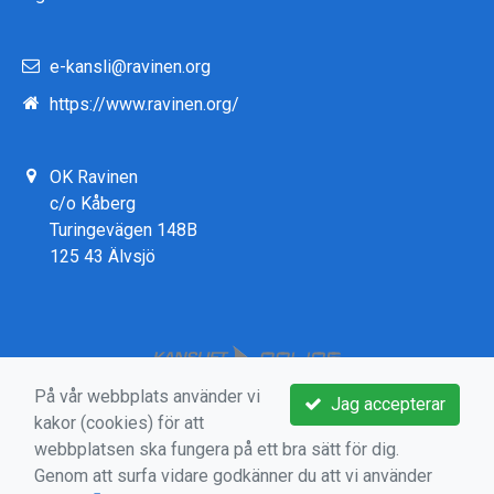
e-kansli@ravinen.org
https://www.ravinen.org/
OK Ravinen
c/o Kåberg
Turingevägen 148B
125 43 Älvsjö
På vår webbplats använder vi
Jag accepterar
kakor (cookies) för att
webbplatsen ska fungera på ett bra sätt för dig.
Genom att surfa vidare godkänner du att vi använder