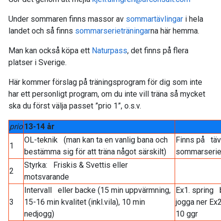
Under sommaren finns massor av
sommartävlingar
i hela
landet och så finns
sommarserieträningar
na här hemma.
Man kan också köpa ett
Naturpass
, det finns på flera
platser i Sverige.
Här kommer förslag på träningsprogram för dig som inte
har ett personligt program, om du inte vill träna så mycket
ska du först välja passet ”prio 1”, o.s.v.
prio
13-14 år
OL-teknik (man kan ta en vanlig bana och
Finns på täv
1
bestämma sig för att träna något särskilt)
sommarseri
Styrka: Friskis & Svettis eller
2
motsvarande
Intervall eller backe (15 min uppvärmning,
Ex1. spring 
3
15-16 min kvalitet (inkl.vila), 10 min
jogga ner Ex2
nedjogg)
10 ggr