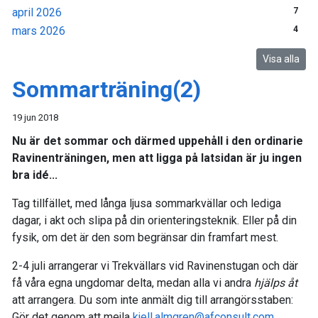
april 2026
7
mars 2026
4
Visa alla
Sommarträning(2)
19 jun 2018
Nu är det sommar och därmed uppehåll i den ordinarie
Ravinenträningen, men att ligga på latsidan är ju ingen
bra idé...
Tag tillfället, med långa ljusa sommarkvällar och lediga
dagar, i akt och slipa på din orienteringsteknik. Eller på din
fysik, om det är den som begränsar din framfart mest.
2-4 juli arrangerar vi Trekvällars vid Ravinenstugan och där
få våra egna ungdomar delta, medan alla vi andra
hjälps åt
att arrangera. Du som inte anmält dig till arrangörsstaben:
Gör det genom att mejla
kjell.almgren@afconsult.com