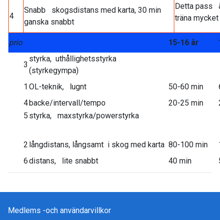
Detta pass ä
Snabb skogsdistans med karta, 30 min
4
träna mycket
ganska snabbt
prio
15-16 år
styrka, uthållighetsstyrka
3
(styrkegympa)
1
OL-teknik, lugnt
50-60 min
4
backe/intervall/tempo
20-25 min
5
styrka, maxstyrka/powerstyrka
2
långdistans, långsamt i skog med karta
80-100 min
6
distans, lite snabbt
40 min
Medlems -och användarvillkor