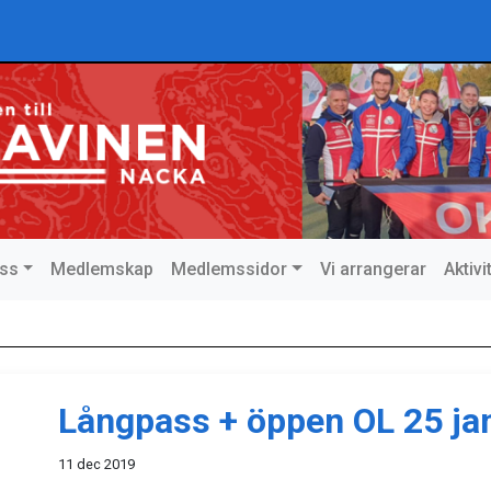
ss
Medlemskap
Medlemssidor
Vi arrangerar
Aktiv
Långpass + öppen OL 25 ja
11 dec 2019