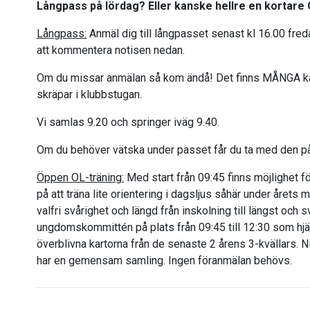
Långpass på lördag? Eller kanske hellre en kortare
Långpass:
Anmäl dig till långpasset senast kl 16.00 freda
att kommentera notisen nedan.
Om du missar anmälan så kom ändå! Det finns MÅNGA karto
skräpar i klubbstugan.
Vi samlas 9.20 och springer iväg 9.40.
Om du behöver vätska under passet får du ta med den på
Öppen OL-träning:
Med start från 09:45 finns möjlighet 
på att träna lite orientering i dagsljus såhär under året
valfri svårighet och längd från inskolning till längst och 
ungdomskommittén på plats från 09:45 till 12:30 som hjälpe
överblivna kartorna från de senaste 2 årens 3-kvällars. 
har en gemensam samling. Ingen föranmälan behövs.