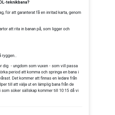
 OL-teknikbana?
g, för att garanterat få en inritad karta, genom
r att rita in banan på, som ligger och
 ryggen...
för dig - ungdom som vuxen - som vill passa
s mörka period att komma och springa en bana i
svårast. Det kommer att finnas en ledare från
r till att välja ut en lämplig bana från de
Ni som söker sällskap kommer till 10:15 då vi