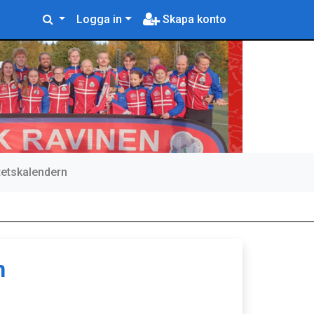
Logga in
Skapa konto
itetskalendern
n