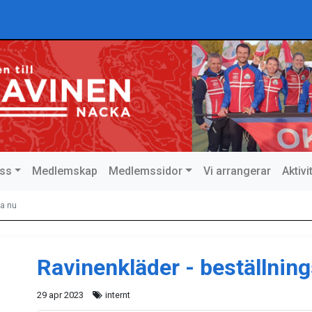
ss
Medlemskap
Medlemssidor
Vi arrangerar
Aktiv
ka nu
Ravinenkläder - beställnin
29 apr 2023
internt