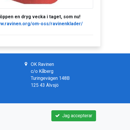
öppen en dryg vecka i taget, som nu!
ww.ravinen.org/om-oss/ravinenklader/
OK Ravinen
c/o Kåberg
Turingevägen 148B
125 43 Älvsjö
Jag accepterar