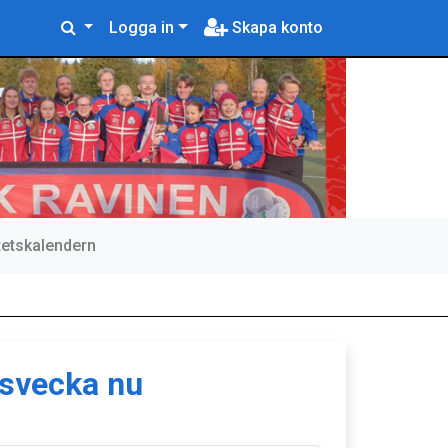
Logga in
Skapa konto
itetskalendern
gsvecka nu