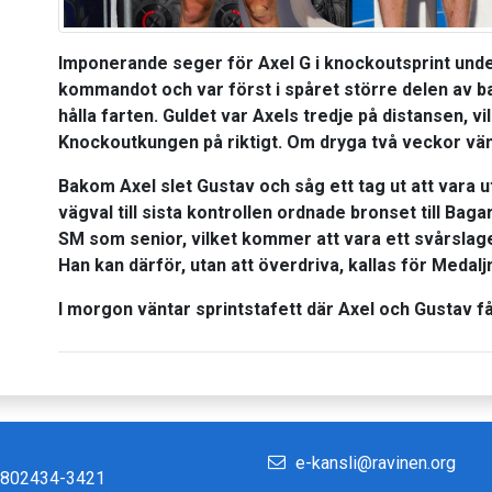
Imponerande seger för Axel G i knockoutsprint unde
kommandot och var först i spåret större delen av ba
hålla farten. Guldet var Axels tredje på distansen, vi
Knockoutkungen på riktigt. Om dryga två veckor vänt
Bakom Axel slet Gustav och såg ett tag ut att vara 
vägval till sista kontrollen ordnade bronset till Ba
SM som senior, vilket kommer att vara ett svårsla
Han kan därför, utan att överdriva, kallas för Medal
I morgon väntar sprintstafett där Axel och Gustav f
e-kansli@ravinen.org
r 802434-3421