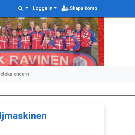
Logga in
Skapa konto
itetskalendern
ljmaskinen