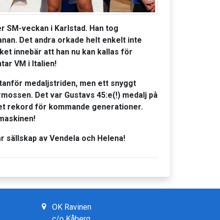
r SM-veckan i Karlstad. Han tog
nan. Det andra orkade helt enkelt inte
lket innebär att han nu kan kallas för
ar VM i Italien!
utanför medaljstriden, men ett snyggt
garmossen. Det var Gustavs 45:e(!) medalj på
get rekord för kommande generationer.
jmaskinen!
år sällskap av Vendela och Helena!
OK Ravinen
c/o Kåberg